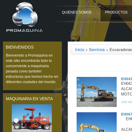
QUIÉNES SOMOS
PRODUCTOS
BIENVENIDOS
Inicio
>
Servicios
> Excavadoras
Bienvenido a Promaquina en
este sitio encontrarás todo lo
concerniente a maquinaria
pesada como también
estructuras que hemos hecho en
EH043
diferentes ciudades del mundo.
EH04
ALCAN
MOTOR
MAQUINARIA EN VENTA
EH067
EH06
ALCAN